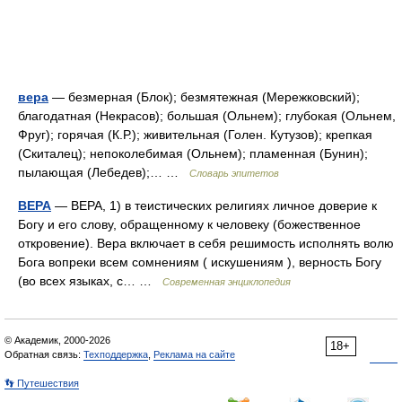
вера
— безмерная (Блок); безмятежная (Мережковский);
благодатная (Некрасов); большая (Ольнем); глубокая (Ольнем,
Фруг); горячая (К.Р.); живительная (Голен. Кутузов); крепкая
(Скиталец); непоколебимая (Ольнем); пламенная (Бунин);
пылающая (Лебедев);… …
Словарь эпитетов
ВЕРА
— ВЕРА, 1) в теистических религиях личное доверие к
Богу и его слову, обращенному к человеку (божественное
откровение). Вера включает в себя решимость исполнять волю
Бога вопреки всем сомнениям ( искушениям ), верность Богу
(во всех языках, с… …
Современная энциклопедия
© Академик, 2000-2026
18+
Обратная связь:
Техподдержка
,
Реклама на сайте
👣 Путешествия