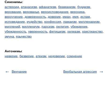
Синонимы
:
астероид
,
атанасизм
,
афанатизм
,
браманизм
,
буддизм
,
верование
,
верованье
,
вероисповедание
,
вероника
,
вероучение
,
доверенность
,
доверие
,
иман
,
имя
,
ислам
,
исповедание
,
иудейство
,
конфессия
,
ламаизм
,
милленаризм
,
миллений
,
миллениум
,
парсизм
,
религия
,
убеждение
,
убежденность
,
уверенность
,
фетишизм
,
хилиазм
,
христианство
,
эмуна
,
язычество
Антонимы
:
неверие
,
безверие
,
атеизм
,
недоверие
,
сомнение
Венчание
Вербальная агрессия