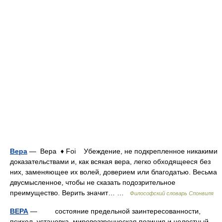
Вера
— Вера ♦ Foi Убеждение, не подкрепленное никакими
доказательствами и, как всякая вера, легко обходящееся без
них, заменяющее их волей, доверием или благодатью. Весьма
двусмысленное, чтобы не сказать подозрительное
преимущество. Верить значит… …
Философский словарь Спонвиля
ВЕРА
— состояние предельной заинтересованности,
психол. установка, мировоззренческая позиция и целостный