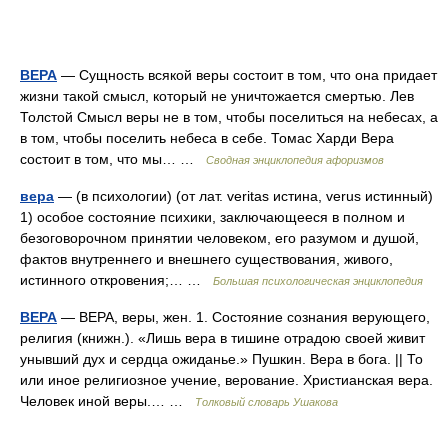
ВЕРА
— Сущность всякой веры состоит в том, что она придает
жизни такой смысл, который не уничтожается смертью. Лев
Толстой Смысл веры не в том, чтобы поселиться на небесах, а
в том, чтобы поселить небеса в себе. Томас Харди Вера
состоит в том, что мы… …
Сводная энциклопедия афоризмов
вера
— (в психологии) (от лат. veritas истина, verus истинный)
1) особое состояние психики, заключающееся в полном и
безоговорочном принятии человеком, его разумом и душой,
фактов внутреннего и внешнего существования, живого,
истинного откровения;… …
Большая психологическая энциклопедия
ВЕРА
— ВЕРА, веры, жен. 1. Состояние сознания верующего,
религия (книжн.). «Лишь вера в тишине отрадою своей живит
унывший дух и сердца ожиданье.» Пушкин. Вера в бога. || То
или иное религиозное учение, верование. Христианская вера.
Человек иной веры.… …
Толковый словарь Ушакова