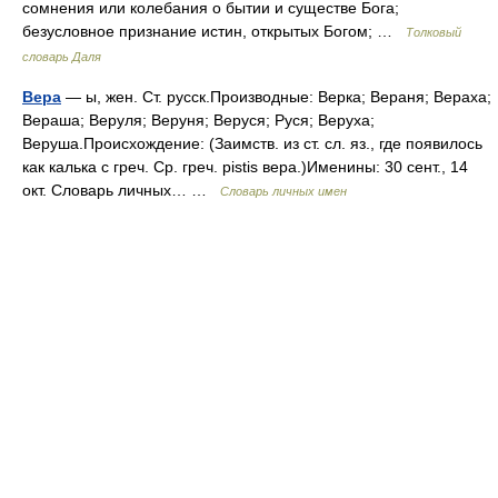
сомнения или колебания о бытии и существе Бога;
безусловное признание истин, открытых Богом; …
Толковый
словарь Даля
Вера
— ы, жен. Ст. русск.Производные: Верка; Вераня; Вераха;
Вераша; Веруля; Веруня; Веруся; Руся; Веруха;
Веруша.Происхождение: (Заимств. из ст. сл. яз., где появилось
как калька с греч. Ср. греч. pistis вера.)Именины: 30 сент., 14
окт. Словарь личных… …
Словарь личных имен