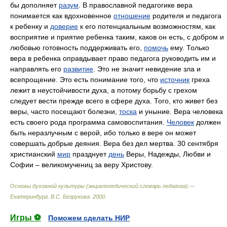
бы дополняет
разум
. В православной педагогике вера
понимается как вдохновенное
отношение
родителя и педагога
к ребенку и
доверие
к его потенциальным возможностям, как
восприятие и приятие ребенка таким, каков он есть, с добром и
любовью готовность поддерживать его,
помочь
ему. Только
вера в ребенка оправдывает право педагога руководить им и
направлять его
развитие
. Это не значит невидение зла и
всепрощение. Это есть понимание того, что
источник
греха
лежит в неустойчивости духа, а потому борьбу с грехом
следует вести прежде всего в сфере духа. Того, кто живет без
веры, часто посещают болезни,
тоска
и уныние. Вера человека
есть своего рода программа самовоспитания.
Человек
должен
быть неразлучным с верой, ибо только в вере он может
совершать добрые деяния. Вера без дел мертва. 30 сентября
христианский
мир
празднует
день
Веры, Надежды, Любви и
Софии – великомучениц за веру Христову.
Основы духовной культуры (энциклопедический словарь педагога).—
Екатеринбург
.
В.С. Безрукова
.
2000
.
Игры ⚽
Поможем сделать НИР